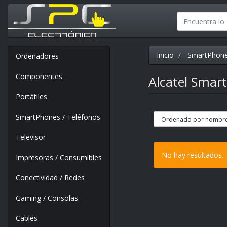
Inicio
SmartPhone
Ordenadores
Componentes
Alcatel Sma
Portátiles
SmartPhones / Teléfonos
Televisor
No hay resultados.
Impresoras / Consumibles
Conectividad / Redes
Gaming / Consolas
Cables