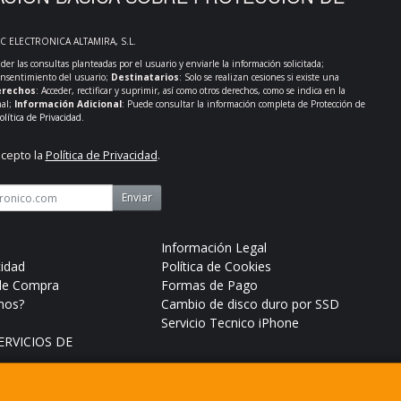
PC ELECTRONICA ALTAMIRA, S.L.
der las consultas planteadas por el usuario y enviarle la información solicitada;
onsentimiento del usuario;
Destinatarios
: Solo se realizan cesiones si existe una
rechos
: Acceder, rectificar y suprimir, así como otros derechos, como se indica en la
nal;
Información Adicional
: Puede consultar la información completa de Protección de
olítica de Privacidad
.
acepto la
Política de Privacidad
.
Enviar
Información Legal
cidad
Política de Cookies
de Compra
Formas de Pago
mos?
Cambio de disco duro por SSD
Servicio Tecnico iPhone
RVICIOS DE