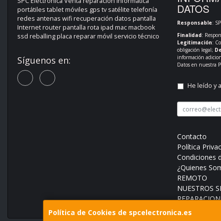
SPC Electrónica Venta reparación informática
DATOS
portátiles tablet móviles gps tv satélite telefonía
redes antenas wifi recuperación datos pantalla
Responsable
: S
Internet router pantalla rota ipad mac macbook
Finalidad
: Respon
ssd reballing placa reparar móvil servicio técnico
Legitimación
: C
obligación legal;
De
información adicio
Síguenos en:
Datos en nuestra
P
He leído y 
Contacto
Política Priva
Condiciones 
¿Quienes So
REMOTO
NUESTROS SE
REPARACION
Política de Cookies de spcelectronica.es