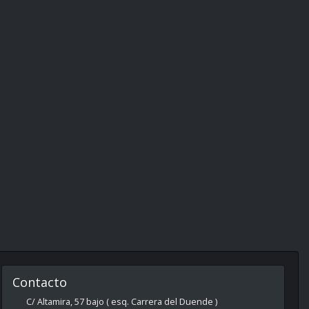
Contacto
C/ Altamira, 57 bajo ( esq. Carrera del Duende )