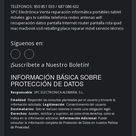
TELÉFONOS: 950 851 033 / 687 086 632
SPC Electrónica Venta reparación informática portátiles tablet
móviles gps tv satélite telefonía redes antenas wifi
recuperación datos pantalla Internet router pantalla rota ipad
mac macbook ssd reballing placa reparar móvil servicio técnico
Síguenos en:
¡Suscríbete a Nuestro Boletín!
INFORMACIÓN BÁSICA SOBRE
PROTECCIÓN DE DATOS
Responsable
: SPC ELECTRONICA ALTAMIRA, S.L.
Finalidad
: Responder las consultas planteadas por el usuario y enviarle la
información solicitada;
Legitimación
: Consentimiento del usuario;
Destinatarios
: Solo se realizan cesiones si existe una obligación legal;
Derechos
: Acceder, rectificar y suprimir, así como otros derechos, como se
indica en la información adicional;
Información Adicional
: Puede
consultar la información completa de Protección de Datos en nuestra
Política
de Privacidad
.