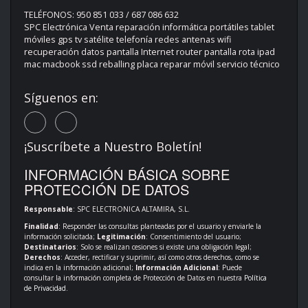
TELÉFONOS: 950 851 033 / 687 086 632
SPC Electrónica Venta reparación informática portátiles tablet
móviles gps tv satélite telefonía redes antenas wifi
recuperación datos pantalla Internet router pantalla rota ipad
mac macbook ssd reballing placa reparar móvil servicio técnico
Síguenos en:
¡Suscríbete a Nuestro Boletín!
INFORMACIÓN BÁSICA SOBRE
PROTECCIÓN DE DATOS
Responsable
: SPC ELECTRONICA ALTAMIRA, S.L.
Finalidad
: Responder las consultas planteadas por el usuario y enviarle la
información solicitada;
Legitimación
: Consentimiento del usuario;
Destinatarios
: Solo se realizan cesiones si existe una obligación legal;
Derechos
: Acceder, rectificar y suprimir, así como otros derechos, como se
indica en la información adicional;
Información Adicional
: Puede
consultar la información completa de Protección de Datos en nuestra
Política
de Privacidad
.