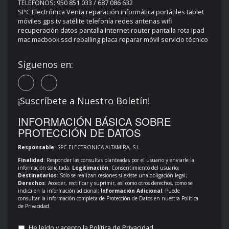
TELÉFONOS: 950 851 033 / 687 086 632
SPC Electrónica Venta reparación informática portátiles tablet
móviles gps tv satélite telefonía redes antenas wifi
recuperación datos pantalla Internet router pantalla rota ipad
mac macbook ssd reballing placa reparar móvil servicio técnico
Síguenos en:
¡Suscríbete a Nuestro Boletín!
INFORMACIÓN BÁSICA SOBRE
PROTECCIÓN DE DATOS
Responsable
: SPC ELECTRONICA ALTAMIRA, S.L.
Finalidad
: Responder las consultas planteadas por el usuario y enviarle la
información solicitada;
Legitimación
: Consentimiento del usuario;
Destinatarios
: Solo se realizan cesiones si existe una obligación legal;
Derechos
: Acceder, rectificar y suprimir, así como otros derechos, como se
indica en la información adicional;
Información Adicional
: Puede
consultar la información completa de Protección de Datos en nuestra
Política
de Privacidad
.
He leído y acepto la
Política de Privacidad
.