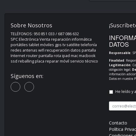
Sobre Nosotros
¡Suscríbet
TELÉFONOS: 950 851 033 / 687 086 632
INFORMA
SPC Electrónica Venta reparación informática
DATOS
portátiles tablet móviles gps tv satélite telefonía
redes antenas wifi recuperación datos pantalla
Responsable
: S
Internet router pantalla rota ipad mac macbook
Finalidad
: Respon
ssd reballing placa reparar móvil servicio técnico
Legitimación
: C
obligación legal;
De
información adicio
Síguenos en:
Datos en nuestra
P
He leído y 
Contacto
Política Priva
Condiciones 