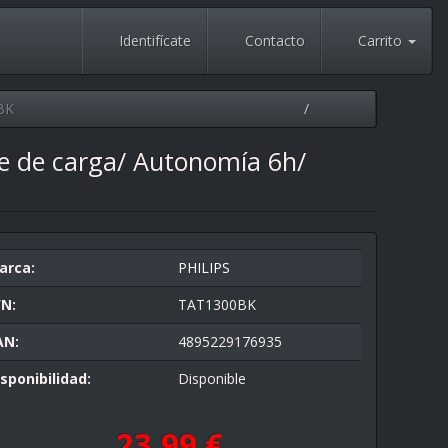
Identifícate
Contacto
Carrito
BK
he de carga/ Autonomía 6h/
arca:
PHILIPS
/N:
TAT1300BK
AN:
4895229176935
sponibilidad:
Disponible
23,99 €