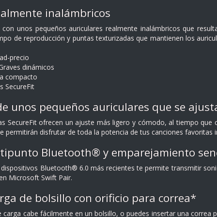
ealmente inalámbricos
a con unos pequeños auriculares realmente inalámbricos que result
mpo de reproducción y puntas texturizadas que mantienen los auricul
ad-precio
 Graves dinámicos
ga compacto
 SecureFit
e unos pequeños auriculares que se ajusta
as SecureFit ofrecen un ajuste más ligero y cómodo, al tiempo que 
permitirán disfrutar de toda la potencia de tus canciones favoritas 
tipunto Bluetooth® y emparejamiento senc
 dispositivos Bluetooth® 6.0 más recientes te permite transmitir soni
n Microsoft Swift Pair.
ga de bolsillo con orificio para correa*
carga cabe fácilmente en un bolsillo, o puedes insertar una correa po