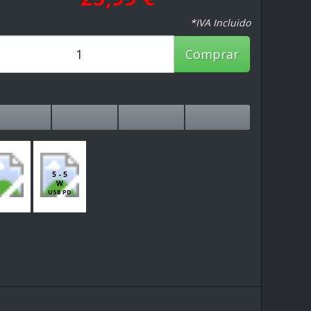
*IVA Incluido
Comprar
5 - 5
W
USB PD