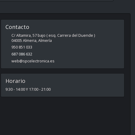
Contacto
C/ Altamira, 57 bajo ( esq. Carrera del Duende )
04005
Almeria
,
Almería
950 851 033
687 086 632
web@spcelectronica.es
Horario
9:30 - 14:00 Y 17:00 - 21:00