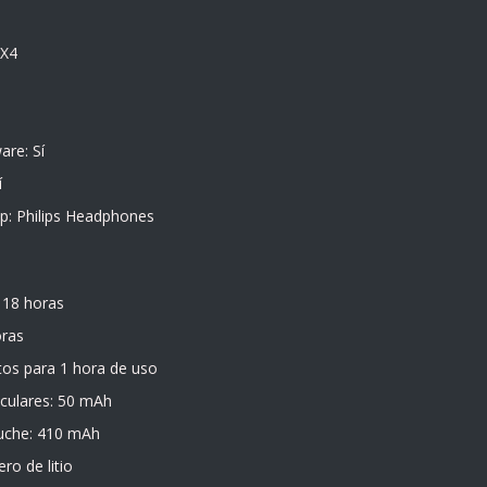
PX4
are: Sí
í
p: Philips Headphones
 18 horas
oras
tos para 1 hora de uso
iculares: 50 mAh
tuche: 410 mAh
ro de litio