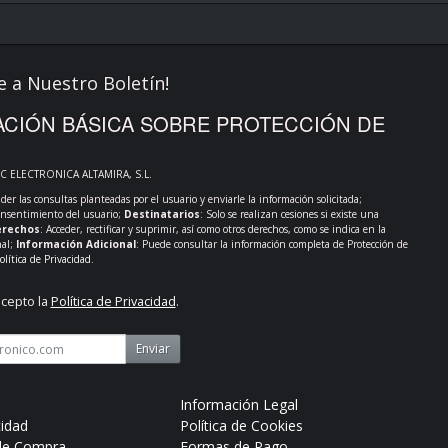
e a Nuestro Boletín!
CIÓN BÁSICA SOBRE PROTECCIÓN DE
PC ELECTRONICA ALTAMIRA, S.L.
der las consultas planteadas por el usuario y enviarle la información solicitada;
onsentimiento del usuario;
Destinatarios
: Solo se realizan cesiones si existe una
rechos
: Acceder, rectificar y suprimir, así como otros derechos, como se indica en la
nal;
Información Adicional
: Puede consultar la información completa de Protección de
olítica de Privacidad
.
acepto la
Política de Privacidad
.
Enviar
Información Legal
cidad
Política de Cookies
de Compra
Formas de Pago