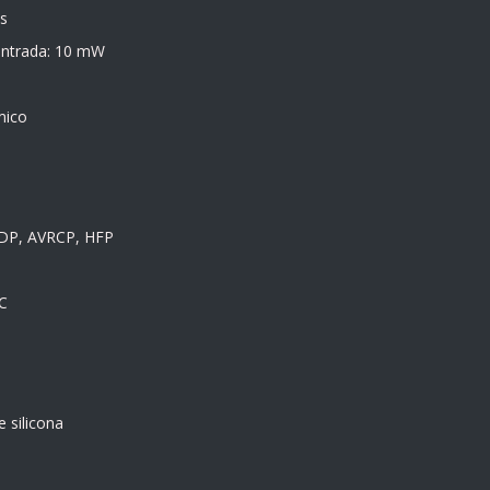
s
entrada: 10 mW
mico
A2DP, AVRCP, HFP
C
e silicona