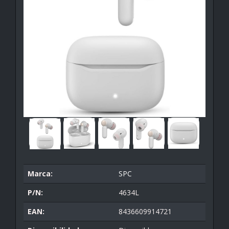
Marca:
SPC
P/N:
4634L
EAN:
8436609914721