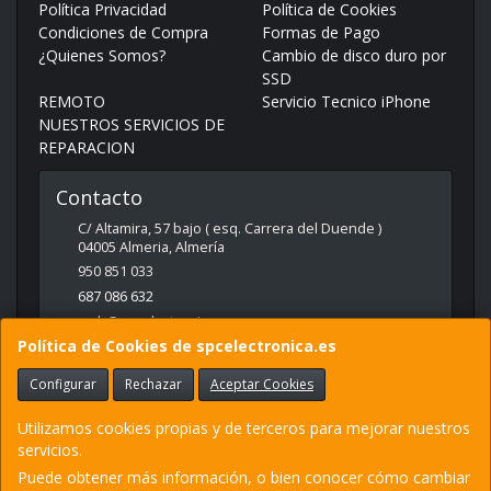
Política Privacidad
Política de Cookies
Condiciones de Compra
Formas de Pago
¿Quienes Somos?
Cambio de disco duro por
SSD
REMOTO
Servicio Tecnico iPhone
NUESTROS SERVICIOS DE
REPARACION
Contacto
C/ Altamira, 57 bajo ( esq. Carrera del Duende )
04005
Almeria
,
Almería
950 851 033
687 086 632
web@spcelectronica.es
Política de Cookies de spcelectronica.es
Configurar
Rechazar
Aceptar Cookies
Horario
9:30 - 14:00 Y 17:00 - 21:00
Utilizamos cookies propias y de terceros para mejorar nuestros
servicios.
Puede obtener más información, o bien conocer cómo cambiar