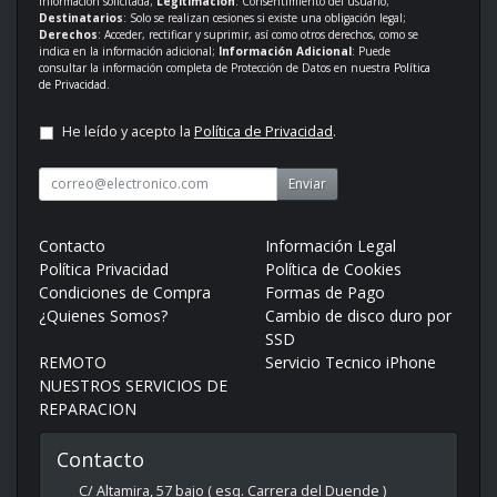
información solicitada;
Legitimación
: Consentimiento del usuario;
Destinatarios
: Solo se realizan cesiones si existe una obligación legal;
Derechos
: Acceder, rectificar y suprimir, así como otros derechos, como se
indica en la información adicional;
Información Adicional
: Puede
consultar la información completa de Protección de Datos en nuestra
Política
de Privacidad
.
He leído y acepto la
Política de Privacidad
.
Enviar
Contacto
Información Legal
Política Privacidad
Política de Cookies
Condiciones de Compra
Formas de Pago
¿Quienes Somos?
Cambio de disco duro por
SSD
REMOTO
Servicio Tecnico iPhone
NUESTROS SERVICIOS DE
REPARACION
Contacto
C/ Altamira, 57 bajo ( esq. Carrera del Duende )