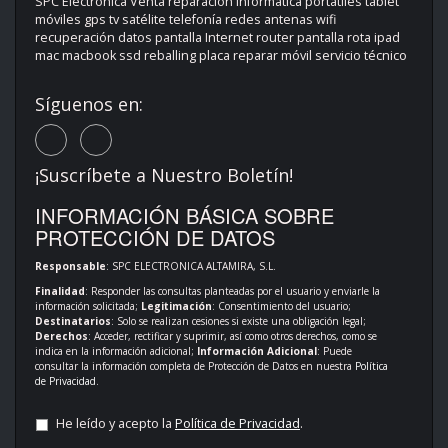
SPC Electrónica Venta reparación informática portátiles tablet
móviles gps tv satélite telefonía redes antenas wifi
recuperación datos pantalla Internet router pantalla rota ipad
mac macbook ssd reballing placa reparar móvil servicio técnico
Síguenos en:
¡Suscríbete a Nuestro Boletín!
INFORMACIÓN BÁSICA SOBRE
PROTECCIÓN DE DATOS
Responsable
: SPC ELECTRONICA ALTAMIRA, S.L.
Finalidad
: Responder las consultas planteadas por el usuario y enviarle la
información solicitada;
Legitimación
: Consentimiento del usuario;
Destinatarios
: Solo se realizan cesiones si existe una obligación legal;
Derechos
: Acceder, rectificar y suprimir, así como otros derechos, como se
indica en la información adicional;
Información Adicional
: Puede
consultar la información completa de Protección de Datos en nuestra
Política
de Privacidad
.
He leído y acepto la
Política de Privacidad
.