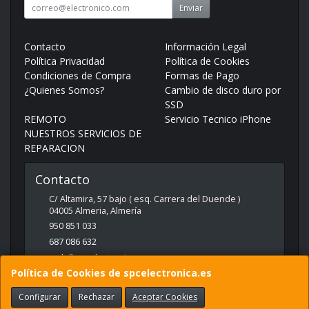
Enviar
Contacto
Información Legal
Política Privacidad
Política de Cookies
Condiciones de Compra
Formas de Pago
¿Quienes Somos?
Cambio de disco duro por
SSD
REMOTO
Servicio Tecnico iPhone
NUESTROS SERVICIOS DE
REPARACION
Contacto
C/ Altamira, 57 bajo ( esq. Carrera del Duende )
04005
Almeria
,
Almería
950 851 033
687 086 632
web@spcelectronica.es
Política de Cookies de spcelectronica.es
Configurar
Rechazar
Aceptar Cookies
Horario