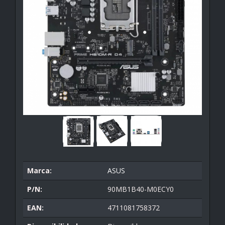
Marca:
ASUS
P/N:
90MB1B40-M0ECY0
EAN:
4711081758372