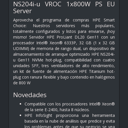
NS204i‑u VROC 1x800W PS EU
Server
Aprovecha el programa de compras HPE Smart
Choice: Nuestros servidores más populares,
totalmente configurados y listos para enviarse, ¡hoy
mismo! Servidor HPE ProLiant DL20 Gen11 con un
procesador Intel® Xeon® 6333P, 32 GB (1 x 32 GB
UDIMM) de memoria de rango dual, un dispositivo de
almacenamiento de arranque optimizado HPE NS204i-
u Gen11 NVMe hot-plug, compatibilidad con cuatro
unidades SFF, tres ventiladores de alto rendimiento,
un kit de fuente de alimentación HPE Titanium hot-
plug con ranura flexible y bajo contenido en halógenos
de 800 W
Novedades
Compatible con los procesadores Intel® Xeon®
de la serie E-2400, hasta 8 núcleos.
HPE InfoSight proporciona una herramienta
basada en la nube de análisis que predice y evita
los problemas antes de que su negocio se vea