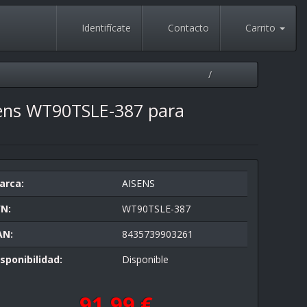
Identifícate
Contacto
Carrito
isens WT90TSLE-387 para
arca:
AISENS
/N:
WT90TSLE-387
AN:
8435739903261
sponibilidad:
Disponible
91,99 €