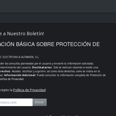
e a Nuestro Boletín!
CIÓN BÁSICA SOBRE PROTECCIÓN DE
PC ELECTRONICA ALTAMIRA, S.L.
der las consultas planteadas por el usuario y enviarle la información solicitada;
onsentimiento del usuario;
Destinatarios
: Solo se realizan cesiones si existe una
rechos
: Acceder, rectificar y suprimir, así como otros derechos, como se indica en la
nal;
Información Adicional
: Puede consultar la información completa de Protección de
olítica de Privacidad
.
acepto la
Política de Privacidad
.
Enviar