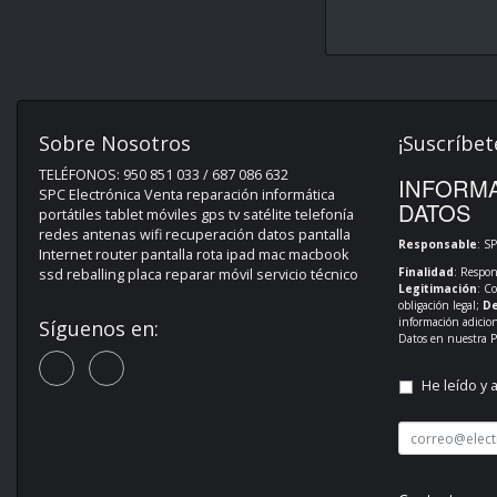
Sobre Nosotros
¡Suscríbet
TELÉFONOS: 950 851 033 / 687 086 632
INFORMA
SPC Electrónica Venta reparación informática
DATOS
portátiles tablet móviles gps tv satélite telefonía
redes antenas wifi recuperación datos pantalla
Responsable
: S
Internet router pantalla rota ipad mac macbook
Finalidad
: Respon
ssd reballing placa reparar móvil servicio técnico
Legitimación
: C
obligación legal;
De
información adicio
Síguenos en:
Datos en nuestra
P
He leído y 