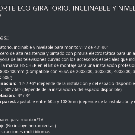
PORTE ECO GIRATORIO, INCLINABLE Y NIV
O
es:
torio, inclinable y nivelable para monitor/TV de 43”-90”
ero de alta resistencia y pintado con pintura electrostática para un 
oría de las televisiones curvas con los accesorios especiales que incl
 la marca FISCHER en el kit de montaje para una instalación profesio
800x400mm (Compatible con VESA de 200x200, 300x200, 400x200, 
:
60kg
inación:
-12º / +3º (depende de la instalación y del espacio disponible
:
-60º / 60º (depende de la instalación y del espacio disponible)
lación:
-3º / 3º
a pared:
ajustable entre 60.5 y 1080mm (depende de la instalación y d
pared para monitor/TV
aje (No incluye herramientas)
nstrucciones multi idiomas