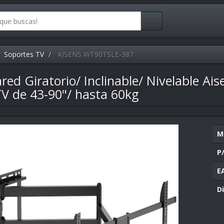
Soportes TV
AISENS WT90TSLE-387
red Giratorio/ Inclinable/ Nivelable A
TV de 43-90"/ hasta 60kg
M
P
E
Di