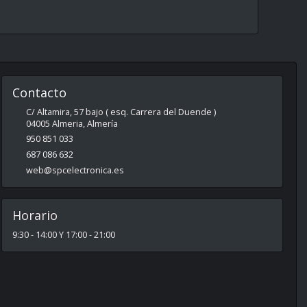
Contacto
C/ Altamira, 57 bajo ( esq. Carrera del Duende )
04005
Almeria
,
Almería
950 851 033
687 086 632
web@spcelectronica.es
Horario
9:30 - 14:00 Y 17:00 - 21:00