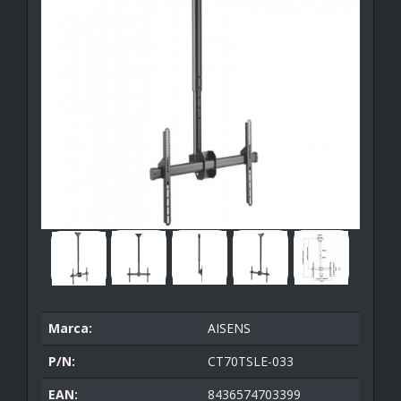
Marca:
AISENS
P/N:
CT70TSLE-033
EAN:
8436574703399