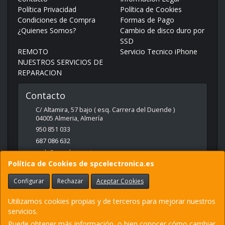
Política Privacidad
Política de Cookies
Condiciones de Compra
Formas de Pago
¿Quienes Somos?
Cambio de disco duro por
SSD
REMOTO
Servicio Tecnico iPhone
NUESTROS SERVICIOS DE
REPARACION
Contacto
C/ Altamira, 57 bajo ( esq. Carrera del Duende )
04005
Almeria
,
Almería
950 851 033
687 086 632
web@spcelectronica.es
Política de Cookies de spcelectronica.es
Configurar
Rechazar
Aceptar Cookies
Horario
9:30 - 14:00 Y 17:00 - 21:00
Utilizamos cookies propias y de terceros para mejorar nuestros
servicios.
Puede obtener más información, o bien conocer cómo cambiar