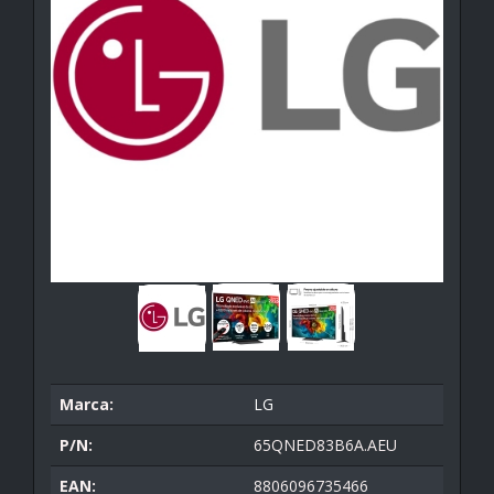
Marca:
LG
P/N:
65QNED83B6A.AEU
EAN:
8806096735466