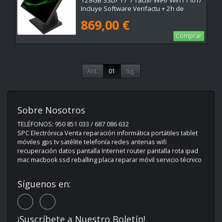
128GB SSD/ 17"/ Táctil/ WiFi/ Win11 IoT/
Incluye Software Verifactu + 2h de
Formación
869,00 €
Comprar
Ant.
01
Sig.
Sobre Nosotros
TELÉFONOS: 950 851 033 / 687 086 632
SPC Electrónica Venta reparación informática portátiles tablet
móviles gps tv satélite telefonía redes antenas wifi
recuperación datos pantalla Internet router pantalla rota ipad
mac macbook ssd reballing placa reparar móvil servicio técnico
Síguenos en:
¡Suscríbete a Nuestro Boletín!