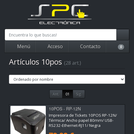
Menú
Acceso
Contacto
0
Artículos 10pos
(28 art.)
Ant.
01
Sig.
10POS - RP-12N
Impresora de Tickets 10POS RP-12N/
Térmica/ Ancho papel 80mm/ USB-
RS232-Ethernet-RJ11/ Negra