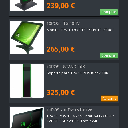
239,00 €
Comprar
10POS - TS-19HV
Monitor TPV 10POS TS-19HV 19"/ Táctil
265,00 €
Comprar
10POS - STAND-10K
Soporte para TPV 10POS Kiosk 10K
325,00 €
Avísame
10POS - 10D-215J68128
TPV 10POS 10D-215/ Intel J6412/ 8GB/
128GB SSD/ 21.5"/ Táctil/ WiFi