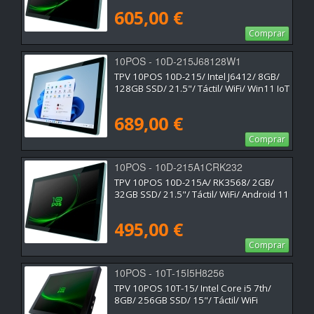
605,00 €
Comprar
10POS - 10D-215J68128W1
TPV 10POS 10D-215/ Intel J6412/ 8GB/
128GB SSD/ 21.5"/ Táctil/ WiFi/ Win11 IoT
689,00 €
Comprar
10POS - 10D-215A1CRK232
TPV 10POS 10D-215A/ RK3568/ 2GB/
32GB SSD/ 21.5"/ Táctil/ WiFi/ Android 11
495,00 €
Comprar
10POS - 10T-15I5H8256
TPV 10POS 10T-15/ Intel Core i5 7th/
8GB/ 256GB SSD/ 15"/ Táctil/ WiFi