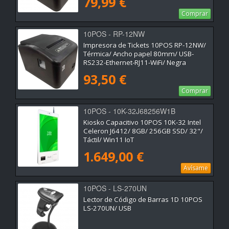
79,99 €
Comprar
10POS - RP-12NW
Impresora de Tickets 10POS RP-12NW/
Térmica/ Ancho papel 80mm/ USB-
RS232-Ethernet-RJ11-WiFi/ Negra
93,50 €
Comprar
10POS - 10K-32J68256W1B
Kiosko Capacitivo 10POS 10K-32 Intel
Celeron J6412/ 8GB/ 256GB SSD/ 32"/
Táctil/ Win11 IoT
1.649,00 €
Avísame
10POS - LS-270UN
Lector de Código de Barras 1D 10POS
LS-270UN/ USB