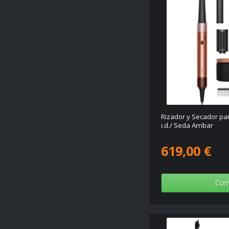
Rizador y Secador pa
i.d./ Seda Ambar
619,00 €
Com