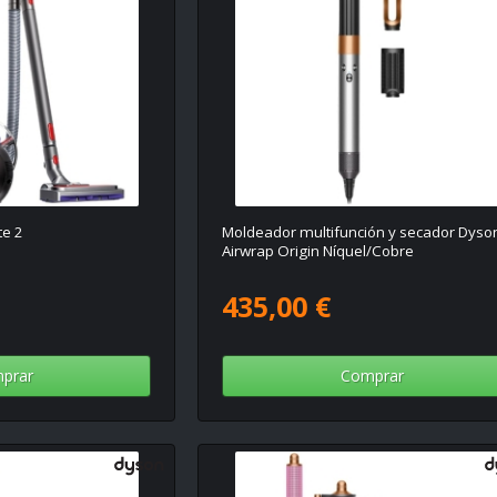
te 2
Moldeador multifunción y secador Dyso
Airwrap Origin Níquel/Cobre
435,00 €
prar
Comprar