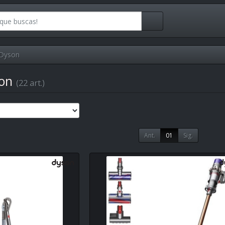
Dyson
son
(22 art.)
Ant.
01
Sig.