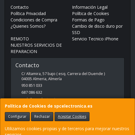
Contacto
Información Legal
Política Privacidad
Política de Cookies
Condiciones de Compra
Formas de Pago
¿Quienes Somos?
Cambio de disco duro por
SSD
REMOTO
Servicio Tecnico iPhone
NUESTROS SERVICIOS DE
REPARACION
Contacto
C/ Altamira, 57 bajo ( esq. Carrera del Duende )
04005
Almeria
,
Almería
950 851 033
687 086 632
web@spcelectronica.es
Política de Cookies de spcelectronica.es
Configurar
Rechazar
Aceptar Cookies
Horario
9:30 - 14:00 Y 17:00 - 21:00
Utilizamos cookies propias y de terceros para mejorar nuestros
servicios.