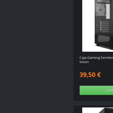
Caja Gaming Semito
Vision
39,50 €
Com