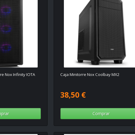
e Nox Infinity IOTA
Caja Minitorre Nox Coolbay MX2
38,50 €
prar
Comprar