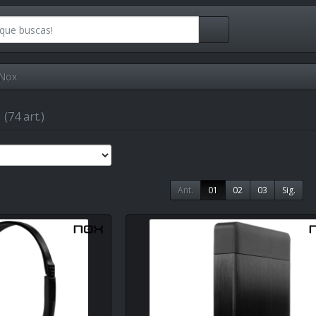
Nox
x
(74 art.)
Ant.
01
02
03
Sig.