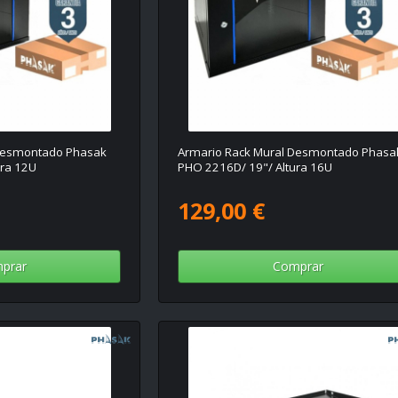
 Desmontado Phasak
Armario Rack Mural Desmontado Phasa
ura 12U
PHO 2216D/ 19"/ Altura 16U
129,00 €
prar
Comprar