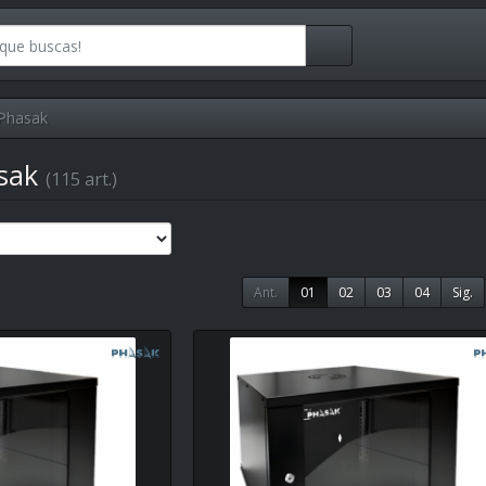
Phasak
asak
(115 art.)
Ant.
01
02
03
04
Sig.