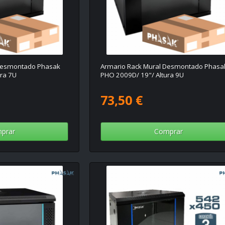
 Desmontado Phasak
Armario Rack Mural Desmontado Phasa
ra 7U
PHO 2009D/ 19"/ Altura 9U
73,50 €
prar
Comprar