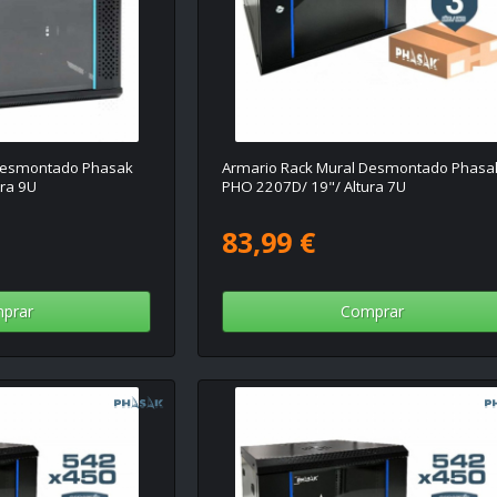
 Desmontado Phasak
Armario Rack Mural Desmontado Phasa
ra 9U
PHO 2207D/ 19"/ Altura 7U
83,99 €
prar
Comprar