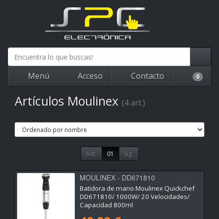
Menú
Acceso
Contacto
0
Artículos Moulinex
(4 art.)
Ant.
01
Sig.
MOULINEX - DD671810
Batidora de mano Moulinex Quickchef
DD671810/ 1000W/ 20 Velocidades/
Capacidad 800ml